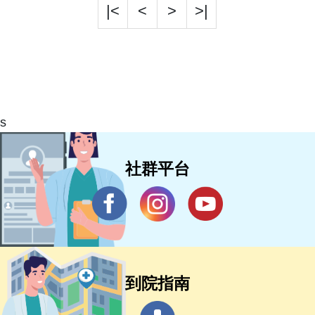
|<
<
>
>|
s
社群平台
到院指南