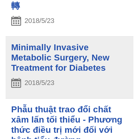
轉
2018/5/23
Minimally Invasive
Metabolic Surgery, New
Treatment for Diabetes
2018/5/23
Phẫu thuật trao đổi chất
xâm lấn tối thiểu - Phương
thức điều trị mới đối với