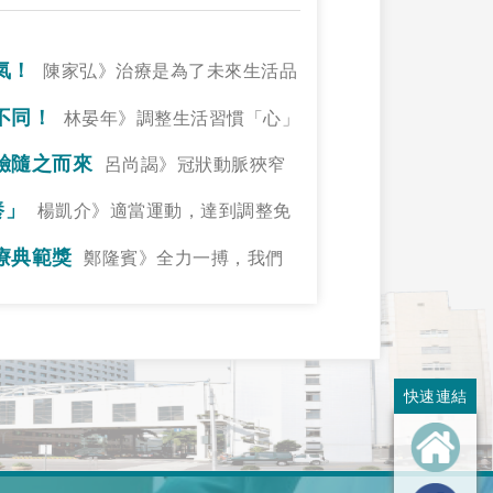
氣！
陳家弘》治療是為了未來生活品
不同！
林晏年》調整生活習慣「心」
驗隨之而來
呂尚謁》冠狀動脈狹窄
養」
楊凱介》適當運動，達到調整免
療典範獎
鄭隆賓》全力一搏，我們
快速連結