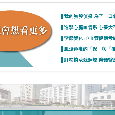
我的胸腔偵探 為了一口
質
進擊心臟血管系 心聲大
事就變少！
季節變化 心血管健康考
初期症狀不明顯
風濕免疫的「保」與「
疫力的效果
肝移植成就輝煌 榮獲醫
一起拚看看！