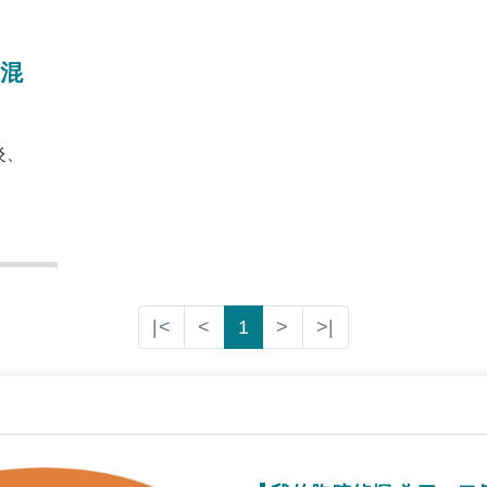
混
炎、
|<
<
1
>
>|