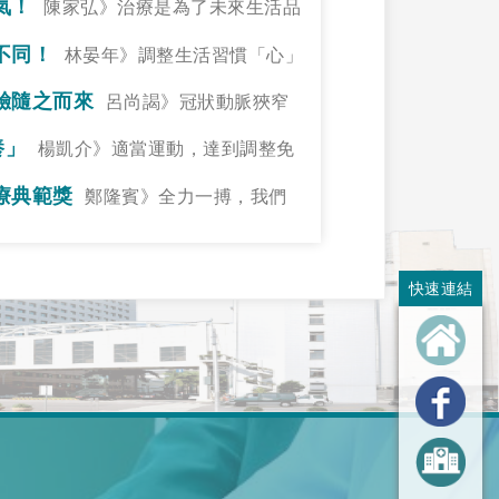
氣！
陳家弘》治療是為了未來生活品
不同！
林晏年》調整生活習慣「心」
驗隨之而來
呂尚謁》冠狀動脈狹窄
養」
楊凱介》適當運動，達到調整免
療典範獎
鄭隆賓》全力一搏，我們
快速連結