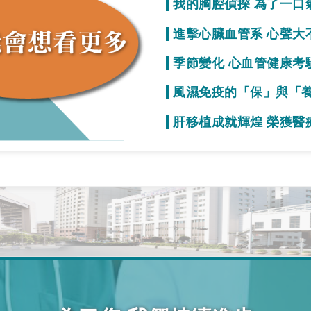
我的胸腔偵探 為了一口
質
進擊心臟血管系 心聲大
事就變少！
季節變化 心血管健康考
初期症狀不明顯
風濕免疫的「保」與「
疫力的效果
肝移植成就輝煌 榮獲醫
一起拚看看！