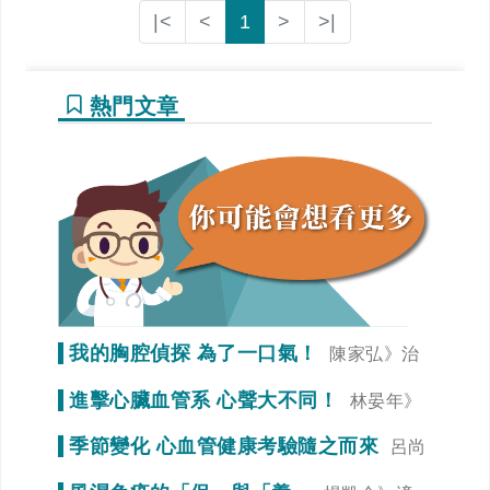
|<
<
1
>
>|
熱門文章
我的胸腔偵探 為了一口氣！
陳家弘》治
療是為了未來生活品質
進擊心臟血管系 心聲大不同！
林晏年》
調整生活習慣「心」事就變少！
季節變化 心血管健康考驗隨之而來
呂尚
謁》冠狀動脈狹窄初期症狀不明顯