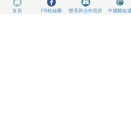
體系與合作院所
中國醫點
首頁
FB粉絲團
404327 台中市北區育德路2號
總機電話專線 04-22052121、04-22062121
人工掛號服務 04-22056631
到院指南
網站意見
社區服務
無菸醫院
影片專區
箱
本網站內容屬中國醫藥大學附設醫院所有，一切內容僅供
使用者在網站線上閱讀，禁止以任何形式儲存、散佈或重
製部分或全部內容
本網站建議以Internet Explorer 10以上、Firefox或
Google Chrome等瀏覽器瀏覽。