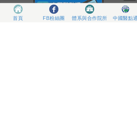
體系與合作院所
中國醫點
首頁
FB粉絲團
404327 台中市北區育德路2號
總機電話專線 04-22052121、04-22062121
人工掛號服務 04-22056631
到院指南
網站意見
社區服務
無菸醫院
影片專區
箱
本網站內容屬中國醫藥大學附設醫院所有，一切內容僅供
使用者在網站線上閱讀，禁止以任何形式儲存、散佈或重
製部分或全部內容
本網站建議以Internet Explorer 10以上、Firefox或
Google Chrome等瀏覽器瀏覽。