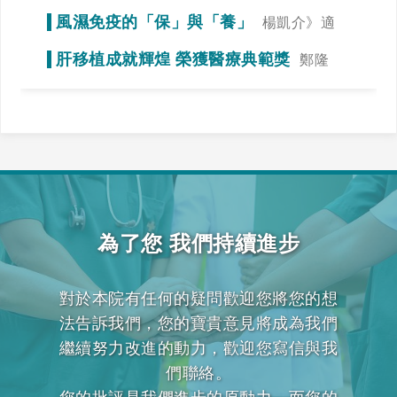
謁》冠狀動脈狹窄初期症狀不明顯
風濕免疫的「保」與「養」
楊凱介》適
當運動，達到調整免疫力的效果
肝移植成就輝煌 榮獲醫療典範獎
鄭隆
賓》全力一搏，我們一起拚看看！
為了您 我們持續進步
對於本院有任何的疑問歡迎您將您的想
法告訴我們，您的寶貴意見將成為我們
繼續努力改進的動力，歡迎您寫信與我
們聯絡。