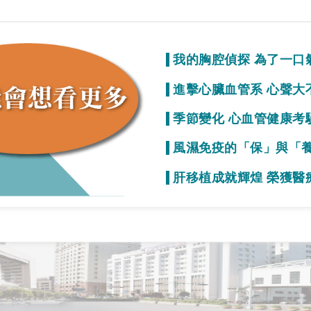
我的胸腔偵探 為了一口
質
進擊心臟血管系 心聲大
事就變少！
季節變化 心血管健康考
初期症狀不明顯
風濕免疫的「保」與「
疫力的效果
肝移植成就輝煌 榮獲醫
一起拚看看！