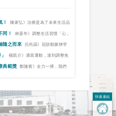
氣！
陳家弘》治療是為了未來生活品
不同！
林晏年》調整生活習慣「心」
驗隨之而來
呂尚謁》冠狀動脈狹窄
養」
楊凱介》適當運動，達到調整免
療典範獎
鄭隆賓》全力一搏，我們
快速連結