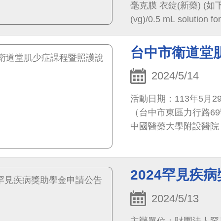
毫克膜 衣錠(新藥) (如下圖)。 
(vg)/0.5 mL soluti
3.Cystadrops 3.8 mg
升 (新藥) (如下圖)。 4.Cepro
台中市衛道堂
喜寶寧注射劑(新藥) (如
下圖)。 二、中央健康保險署「新藥及新醫材病友意見分享」平台
2024/5/14
https://www.nhi
活動日期：113年5月29
見分享 三、若有平台操作及相關問題，請洽健保署諮詢服務專線02-
（台中市東區力行路69
27065866轉1557。
中國醫藥大學附設醫院
管理師與個管師帶著衛
2024罕見疾
2024/5/13