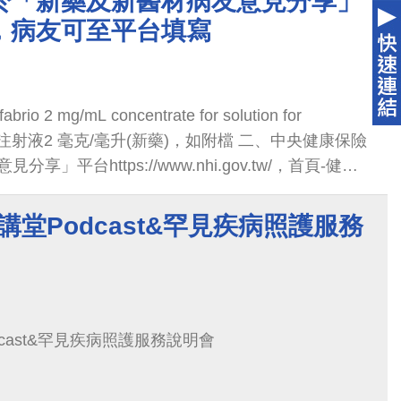
於「新藥及新醫材病友意見分享」
中山區民生西路6號5樓 VIVI舞蹈空間 5.相關費用及
，病友可至平台填寫
gle報名連結
com/forms/d/e/1FAIpQLSfT9NGm7-
ETV8n2DM6ZKvfyBgLADrXg/viewform
2 mg/mL concentrate for solution for
濃縮注射液2 毫克/毫升(新藥)，如附檔 二、中央健康保險
」平台https://www.nhi.gov.tw/，首頁-健保
健保藥品-病友意見分享 三、若有平台操作及相關問
02-27065866轉1557。
4 明講堂Podcast&罕見疾病照護服務
Podcast&罕見疾病照護服務說明會