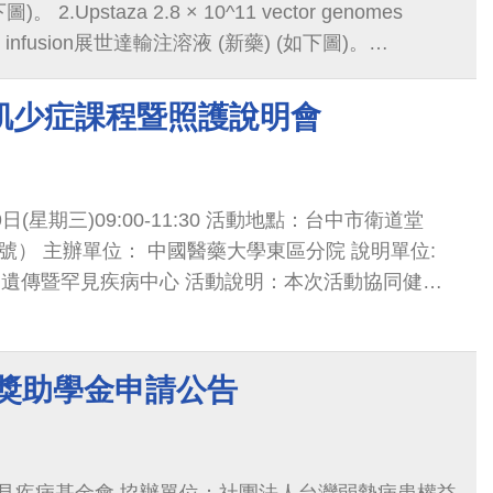
2.Upstaza 2.8 × 10^11 vector genomes
on for infusion展世達輸注溶液 (新藥) (如下圖)。
/mL eye drops solutionCystadrops 眼藥水 3.8 毫克/毫
tin powder and solvent for solution for injection
肌少症課程暨照護說明會
下圖)。 5. VOXZOGO扶佐高凍晶注射劑(新藥) (如
.gov.tw/，首頁-健保服務-健保藥品與特材-健保藥品-病友意
日(星期三)09:00-11:30 活動地點：台中市衛道堂
號） 主辦單位： 中國醫藥大學東區分院 說明單位:
 遺傳暨罕見疾病中心 活動說明：本次活動協同健康
道堂的民眾認識肌少症與罕見疾病
病獎助學金申請公告