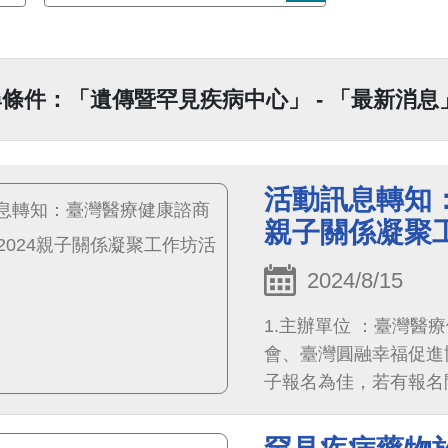
條件：「遺傳暨罕見疾病中心」 - 「最新消息」
活動訊息轉知：
親子關係凝聚
2024/8/15
1.主辦單位 ：臺灣醫療健康諮商心理學
會、臺灣圓融幸福促進
子報名為佳，若有報名問
12：50～13：00 報到 13：00～15：00 三～六年級生親子場（8對親子為
限） 15：00～15：10 報到 15：10～17：10 七～九年級生親子（8對親子