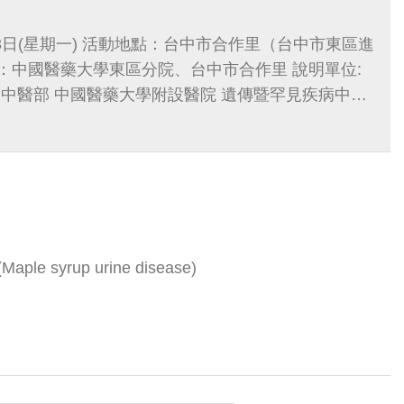
13日(星期一) 活動地點：台中市合作里（台中市東區進
位：中國醫藥大學東區分院、台中市合作里 說明單位:
心
中國醫藥大學附設醫院與中國醫藥大學東區分院配合
第一場由本院罕見疾病中區照護服務同仁帶著合作里
第二場講座由中國附醫東區分院中醫部王詩涵醫師，
民消暑
 syrup urine disease)