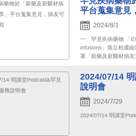
罕見疾病藥物
為限） 4.地點：台北市
平台蒐集意見
活動注意事項請詳參goo
https://docs.google.
2024/8/1
qAFYcQYeAILPdjJ6DC
一、罕見疾病藥物 「Elfabrio 
infusions」翡立柏
署「新藥及新醫材病友意見分享
服務-健保藥品與特材-
題，請洽健保署諮詢服務專線
2024/07/1
說明會
2024/7/29
2024/07/14 明講堂