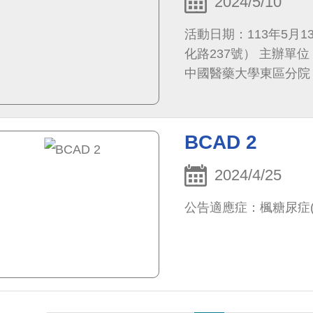
2024/5/10
活動日期：113年5月
化路237號） 主辦單
中國醫藥大學東區分院 中醫部 中國醫藥大學附設醫院 遺傳暨罕見疾病中
活動說明：本次活動由
舉辦之里民講座，此次
的里民認識罕見疾病，
BCAD 2
說明炎炎夏日如何讓里
2024/4/25
公告適應症：楓糖尿症(Maple