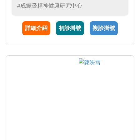
#成癮暨精神健康研究中心
合醫院最佳醫師獎，2015年獲台灣大學傑出畢
業生獎，2018年獲中國附醫優良醫師獎及教學
優良獎。分別於2018年及2019年獲美國酒精與
詳細介紹
初診掛號
複診掛號
酒癮國家研究院與芬蘭科學院合作研究獎助，
並於2019年獲台灣成癮科學會年輕研究者獎。