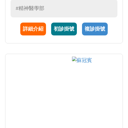
慮症、憂鬱症、創傷壓力後症、對立違抗症。
#精神醫學部
青少年精神病之診斷與治療:包括思覺失調症、
情感性疾患(俗稱躁鬱症)。 父母教養與親子困
詳細介紹
初診掛號
複診掛號
擾之治療與輔導。