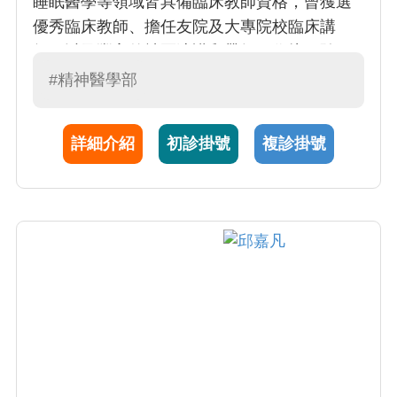
睡眠醫學等領域皆具備臨床教師資格，曾獲選
優秀臨床教師、擔任友院及大專院校臨床講
師，以及豐富的社區演講和帶領工作坊經驗。
可提供各年齡層心理衡鑑、個別／團體心理治
#精神醫學部
療及督導。治療專長為精神分析／動力取向心
理治療、失眠認知行為治療、心理演劇。
詳細介紹
初診掛號
複診掛號