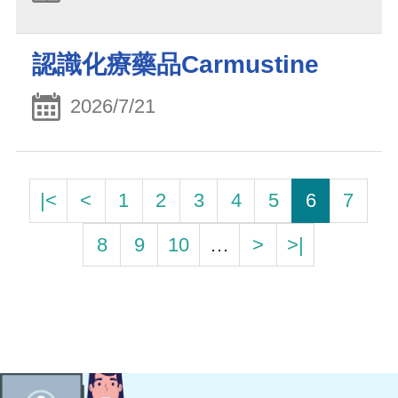
認識化療藥品Carmustine
2026/7/21
|<
<
1
2
3
4
5
6
7
8
9
10
…
>
>|