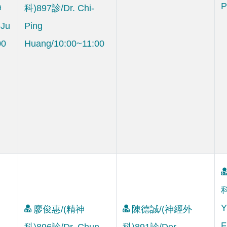
P
神
科)897診/Dr. Chi-
-Ju
Ping
00
Huang/10:00~11:00
科
Y
廖俊惠/(精神
陳德誠/(神經外
F
科)896診/Dr. Chun-
科)891診/Der-