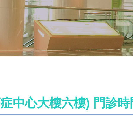
癌症中心大樓六樓) 門診時