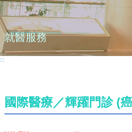
就醫服務
:::
國際醫療／輝躍門診 (