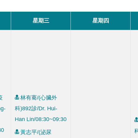
星期三
星期四
疫
林有騫/(心臟外
g-
科)892診/Dr. Hui-
Han Lin/08:30~09:30
30
科
黃志平/(泌尿