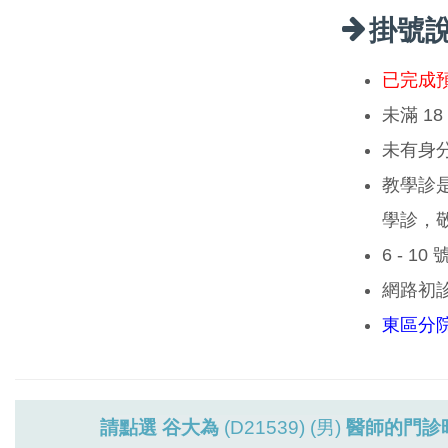
掛號
已完成
未滿 1
未有身
教學診
學診，
6 - 1
網路初
東區分