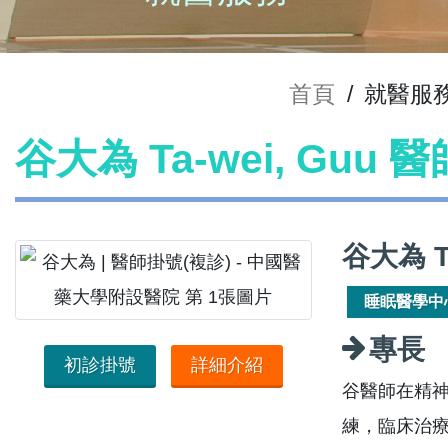
首頁
/
就醫服
谷大為 Ta-wei, Guu 
谷大為 T
睡眠醫學中
專長
初診掛號
詳細介紹
谷醫師在精
練，臨床治