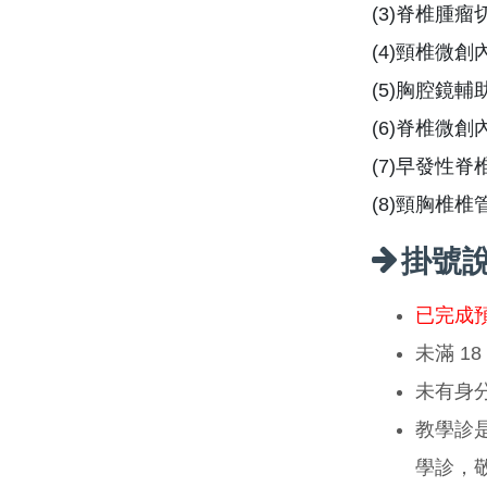
(3)脊椎腫
(4)頸椎微
(5)胸腔鏡輔助
(6)脊椎微
(7)早發性
(8)頸胸椎
掛號
已完成
未滿 1
未有身
教學診
學診，