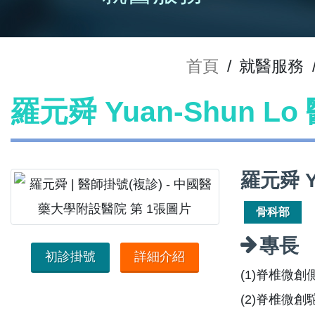
首頁
/
就醫服務
羅元舜 Yuan-Shun L
羅元舜 Y
骨科部
專長
初診掛號
詳細介紹
(1)脊椎微
(2)脊椎微