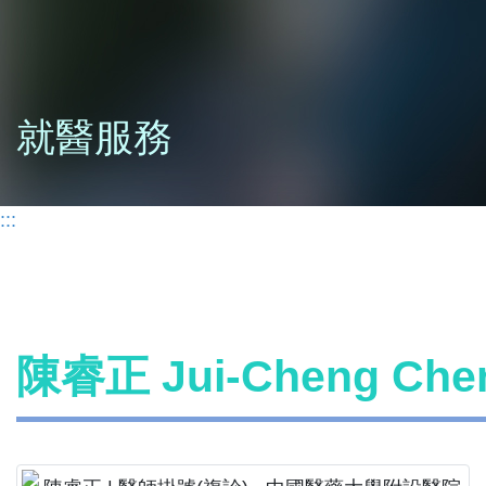
就醫服務
:::
陳睿正 Jui-Cheng C