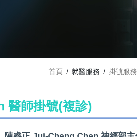
首頁
/
就醫服務
/
掛號服務
hen 醫師掛號(複診)
陳睿正 Jui-Cheng Chen 神經部