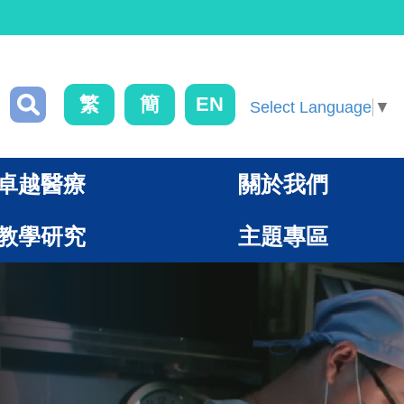
繁
簡
EN
Select Language
▼
卓越醫療
關於我們
教學研究
主題專區