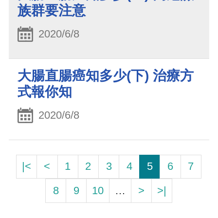
族群要注意
2020/6/8
大腸直腸癌知多少(下) 治療方
式報你知
2020/6/8
|<
<
1
2
3
4
5
6
7
8
9
10
…
>
>|