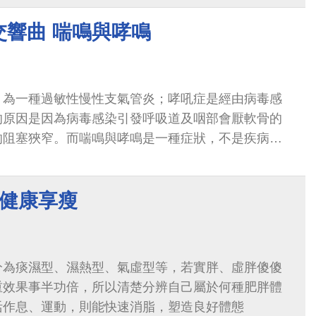
交響曲 喘鳴與哮鳴
，為一種過敏性慢性支氣管炎；哮吼症是經由病毒感
的原因是因為病毒感染引發呼吸道及咽部會厭軟骨的
的阻塞狹窄。而喘鳴與哮鳴是一種症狀，不是疾病，
表徵...
 健康享瘦
分為痰濕型、濕熱型、氣虛型等，若實胖、虛胖傻傻
重效果事半功倍，所以清楚分辨自己屬於何種肥胖體
活作息、運動，則能快速消脂，塑造良好體態