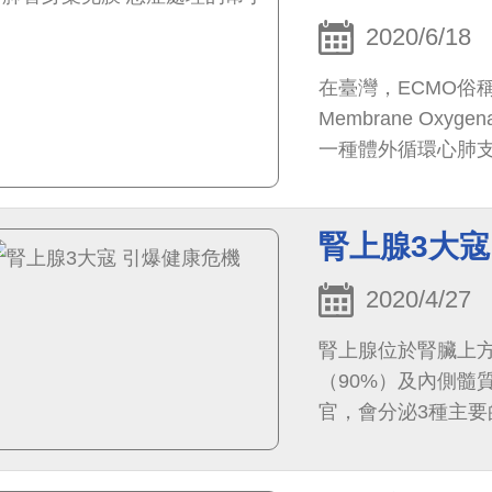
2020/6/18
在臺灣，ECMO俗稱「
Membrane Ox
一種體外循環心肺
肺，利用機器來幫
腎上腺3大寇
2020/4/27
腎上腺位於腎臟上方
（90%）及內側髓
官，會分泌3種主