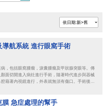
及導航系統 進行眼窩手術
疾病，包括眼窩腫瘤，淚囊腫瘤及甲狀腺突眼等。傳
及顏面切開進入病灶進行手術，隨著時代進步與器械
鼻腔藉著內視鏡進行，外表就無須有傷口。手術後在
水腫及瘀青，只要鼻腔止血適當，術後恢...
克膜 急症處理的幫手