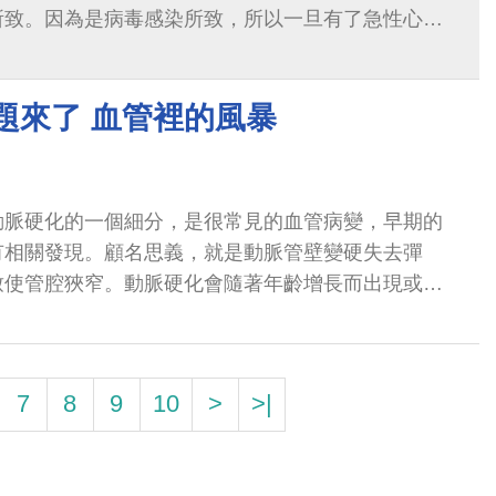
所致。因為是病毒感染所致，所以一旦有了急性心肌
天前甚至1-2週前就有感冒的徵兆。
題來了 血管裡的風暴
動脈硬化的一個細分，是很常見的血管病變，早期的
有相關發現。顧名思義，就是動脈管壁變硬失去彈
致使管腔狹窄。動脈硬化會隨著年齡增長而出現或加
性發生率高於停經前的女性。
7
8
9
10
>
>|