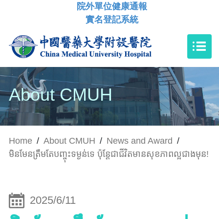
院外單位健康通報
實名登記系統
About CMUH
Home
/
About CMUH
/
News and Award
/
មិនមែនត្រឹមតែបញ្ចុះទម្ងន់ទេ ប៉ុន្តែជាជីវិតមានសុខភាពល្អជាងមុន!
2025/6/11