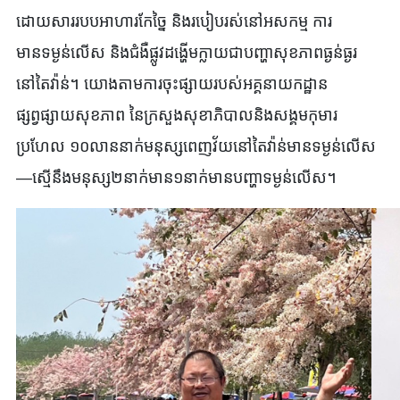
ដោយសាររបបអាហារកែច្នៃ និងរបៀបរស់នៅអសកម្ម ការ
មានទម្ងន់លើស និងជំងឺផ្លូវដង្ហើមក្លាយជាបញ្ហាសុខភាពធ្ងន់ធ្ងរ
នៅតៃវ៉ាន់។ យោងតាមការចុះផ្សាយរបស់អគ្គនាយកដ្ឋាន
ផ្សព្វផ្សាយសុខភាព នៃក្រសួងសុខាភិបាលនិងសង្គមកុមារ
ប្រហែល ១០លាននាក់មនុស្សពេញវ័យនៅតៃវ៉ាន់មានទម្ងន់លើស
—ស្មើនឹងមនុស្ស២នាក់មាន១នាក់មានបញ្ហាទម្ងន់លើស។