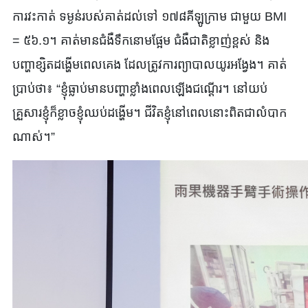
ការវះកាត់ ទម្ងន់របស់គាត់ដល់ទៅ ១៧៨គីឡូក្រាម ជាមួយ BMI
= ៥៦.១។ គាត់មានជំងឺទឹកនោមផ្អែម ជំងឺជាតិខ្លាញ់ខ្ពស់ និង
បញ្ហាខ្សិតដង្ហើមពេលគេង ដែលត្រូវការព្យាបាលយូរអង្វែង។ គាត់
ប្រាប់ថា៖ “ខ្ញុំធ្លាប់មានបញ្ហាខ្លាំងពេលឡើងជណ្ដើរ។ នៅយប់
គ្រួសារខ្ញុំក៏ខ្លាចខ្ញុំឈប់ដង្ហើម។ ជីវិតខ្ញុំនៅពេលនោះពិតជាលំបាក
ណាស់។”