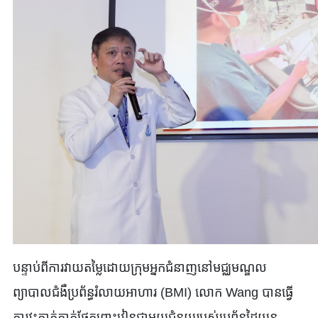
បន្ទាប់ពីការវាយតម្លៃដោយក្រុមអ្នកជំនាញនៅមជ្ឈមណ្ឌល
ព្យាបាលជំងឺប្រព័ន្ធរំលាយអាហារ (BMI) លោក Wang បានធ្វើ
ការវះកាត់កាត់ផ្នែកពោះវៀនជាមួយជំនួយរបស់ប្រព័ន្ធដៃយន្ត