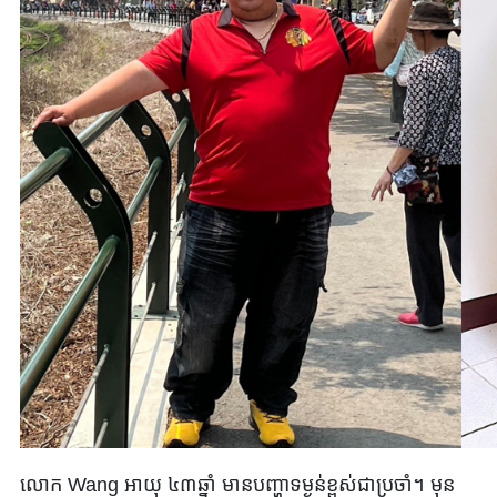
លោក Wang អាយុ ៤៣ឆ្នាំ មានបញ្ហាទម្ងន់ខ្ពស់ជាប្រចាំ។ មុន