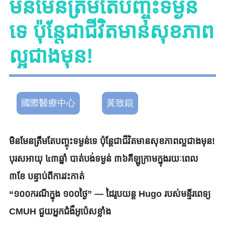
មិនមែនត្រឹមតែបញ្ចុះទម្ងន់
ទេ ប៉ុន្តែជាជីវិតមានសុខភាព
ល្អជាងមុន!
國際醫療中心
黃致錕
មិនមែនត្រឹមតែបញ្ចុះទម្ងន់ទេ ប៉ុន្តែជាជីវិតមានសុខភាពល្អជាងមុន!
បុរសអាយុ ៤៣ឆ្នាំ បាត់បង់ទម្ងន់ ៣៦គីឡូក្រាមក្នុងរយៈពេល
៣ខែ បន្ទាប់ពីការវះកាត់
“១០០ករណីក្នុង ១០០ថ្ងៃ” — ដៃរូបយន្ត Hugo របស់មន្ទីរពេទ្យ
CMUH ជួយអ្នកជំងឺអូប៉េសខ្លាំង