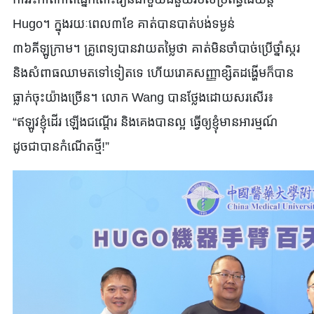
Hugo។ ក្នុងរយៈពេល៣ខែ គាត់បានបាត់បង់ទម្ងន់
៣៦គីឡូក្រាម។ គ្រូពេទ្យបានវាយតម្លៃថា គាត់មិនចាំបាច់ប្រើថ្នាំស្ករ
និងសំពាធឈាមតទៅទៀតទេ ហើយរោគសញ្ញាខ្សិតដង្ហើមក៏បាន
ធ្លាក់ចុះយ៉ាងច្រើន។ លោក Wang បានថ្លែងដោយសរសើរ៖
“ឥឡូវខ្ញុំដើរ ឡើងជណ្ដើរ និងគេងបានល្អ ធ្វើឲ្យខ្ញុំមានអារម្មណ៍
ដូចជាបានកំណើតថ្មី!”