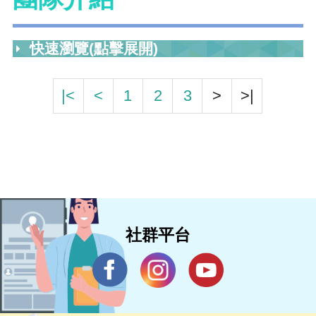
快速瀏覽(點擊展開)
|<
<
1
2
3
>
>|
社群平台