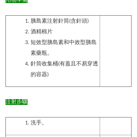
用物準備
胰島素注射
針筒(含針頭)
酒精棉片
短效型胰島素和中效型胰島
素
藥瓶
。
針
筒
收集桶(有蓋且不易穿透
的容器)
注射步驟
洗手。