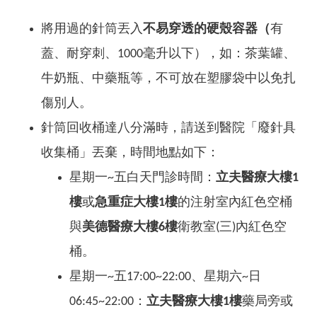
將用過的針筒丟入
不易穿透的
硬殼
容器（
有
蓋、耐穿刺、1000毫升以下），如：茶葉罐、
牛奶瓶、中藥瓶等，不可放在塑膠袋中以免扎
傷別人。
針筒回收桶達八分滿時，請送到醫院「廢針具
收集桶」丟棄，時間地點如下：
星期一~五白天門診時間：
立夫醫療大樓1
樓
或
急重症大樓1樓
的注射室內紅色空桶
與
美德醫療大樓6樓
衛教室(三)內紅色空
桶。
星期一~五17:00~22:00、星期六~日
06:45~22:00：
立夫醫療大樓1樓
藥局旁或