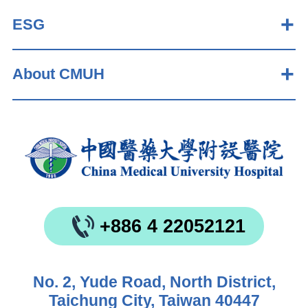
ESG
About CMUH
+886 4 22052121
No. 2, Yude Road, North District,
Taichung City, Taiwan 40447