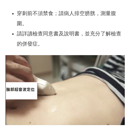
穿刺前不須禁食；請病人排空膀胱，測量腹
圍。
請詳讀檢查同意書及說明書，並充分了解檢查
的併發症。