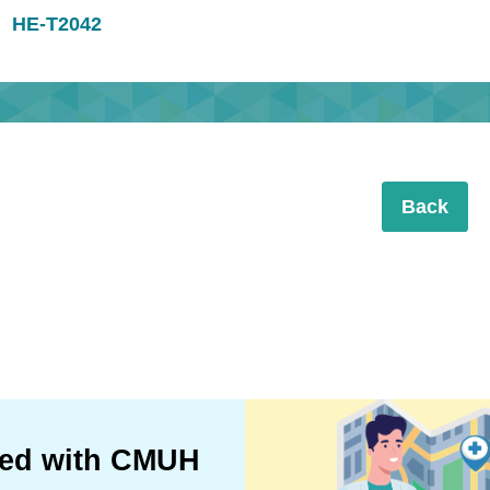
HE-T2042
Back
ted with CMUH