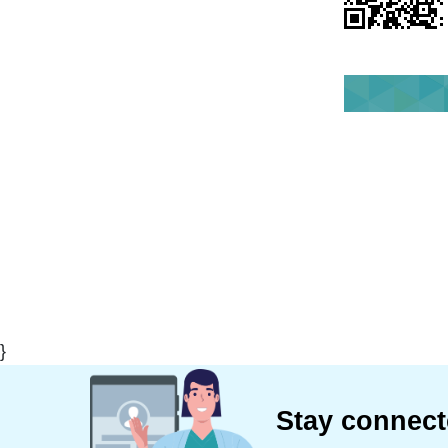
}
Stay connec