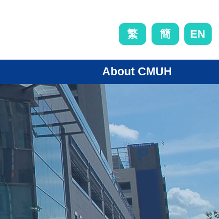
EN
繁
簡
About CMUH