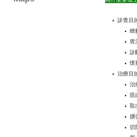
為什麼要做
診查目
瞭
胃
診
懷
治療目
治
瘜
取
擴
切