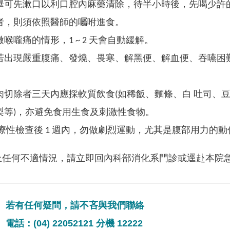
畢可先漱口以利口腔內麻藥清除，待半小時後，先喝少許
者，則須依照醫師的囑咐進食。
喉嚨痛的情形，1 ~ 2 天會自動緩解。
若出現嚴重腹痛、發燒、畏寒、解黑便、解血便、吞嚥困
。
肉切除者三天內應採軟質飲食(如稀飯、麵條、白 吐司、豆
梨等)，亦避免食用生食及刺激性食物。
療性檢查後 1 週內，勿做劇烈運動，尤其是腹部用力的
上任何不適情況，請立即回內科部消化系門診或逕赴本院
若有任何疑問，請不吝與我們聯絡
電話：(04) 22052121 分機 12222