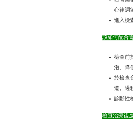
心律調
進入檢
該如何配合
檢查前
泡、降
於檢查
道。過
診斷性
檢查治療後