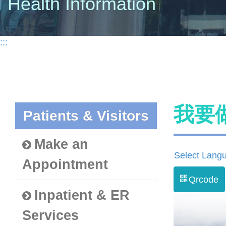
Health Information
:::
我要
Patients & Visitors
Make an
Select Lang
Appointment
Qrcode
Inpatient & ER
Services