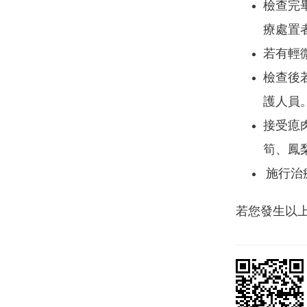
檢查完
療處置
若有輕微
檢查後
護人員
接受瘜
筍、鳳
施行治
若您發生以