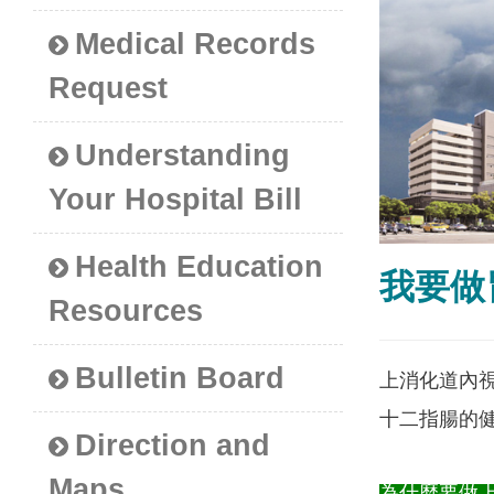
Medical Records
Request
Understanding
Your Hospital Bill
Health Education
我要做
Resources
Bulletin Board
上消化道內視
十二指腸的
Direction and
Maps