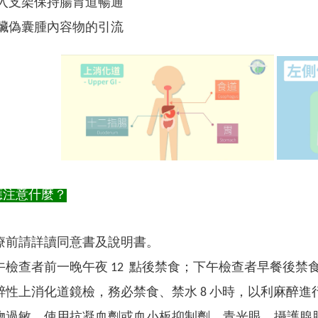
入支架保持腸胃道暢通
臟偽囊腫內容物的引流
應注意什麼？
療前請詳讀同意書及說明書。
檢查者前一晚午夜 12 點後禁食；下午檢查者早餐後禁食 (
醉性上消化道鏡檢，務必禁食、禁水 8 小時，以利麻醉進
物過敏、使用抗凝血劑或血小板抑制劑、青光眼、攝護腺