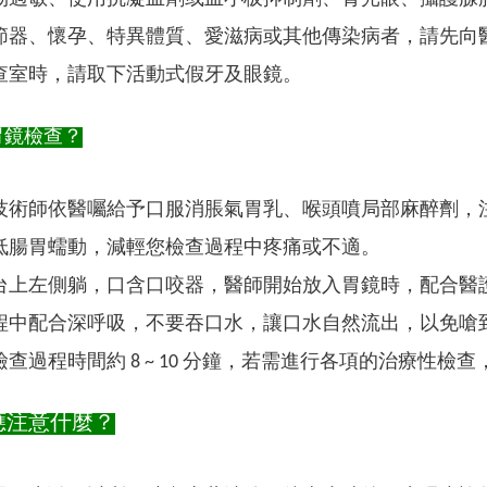
節器、懷孕、特異體質、愛滋病或其他傳染病者，請先向
查室時，請取下活動式假牙及眼鏡。
胃鏡檢查？
技術師依醫囑給予口服消脹氣胃乳、喉頭噴局部麻醉劑，
低腸胃蠕動，減輕您檢查過程中疼痛或不適。
台上左側躺，口含口咬器，醫師開始放入胃鏡時，配合醫
程中配合深呼吸，不要吞口水，讓口水自然流出，以免嗆
檢查過程時間約 8 ~ 10 分鐘，若需進行各項的治療性
應注意什麼？