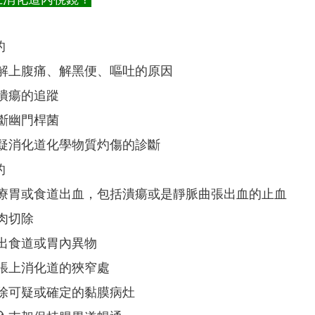
上消化道內視鏡？
的
解上腹痛、解黑便、嘔吐的原因
潰瘍的追蹤
斷幽門桿菌
疑消化道化學物質灼傷的診斷
的
療胃或食道出血，包括潰瘍或是靜脈曲張出血的止血
肉切除
出
食道或胃內異物
張上消化道的狹窄處
除可疑或確定的黏膜病灶