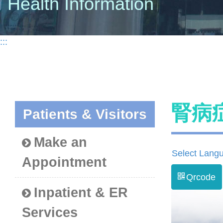
Health Information
:::
腎病
Patients & Visitors
Make an
Select Lang
Appointment
Qrcode
Inpatient & ER
Services