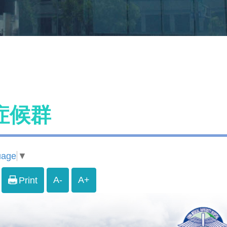
症候群
uage
▼
A-
A+
Print