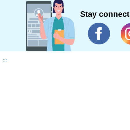
Stay connec
:::