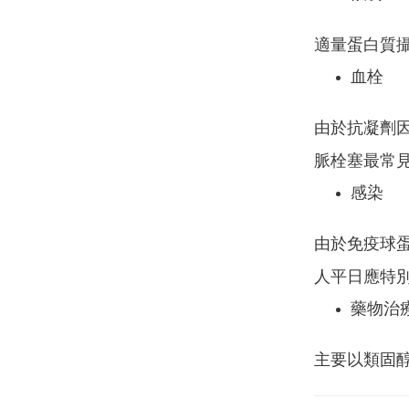
適量蛋白質
血栓
由於抗凝劑
脈栓塞最常
感染
由於免疫球
人平日應特
藥物治
主要以類固