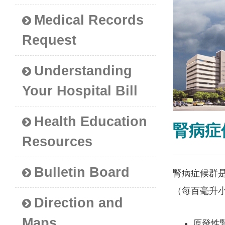
Medical Records
Request
Understanding
Your Hospital Bill
Health Education
腎病症
Resources
Bulletin Board
腎病症候群是
（每百毫升
Direction and
Maps
原發性