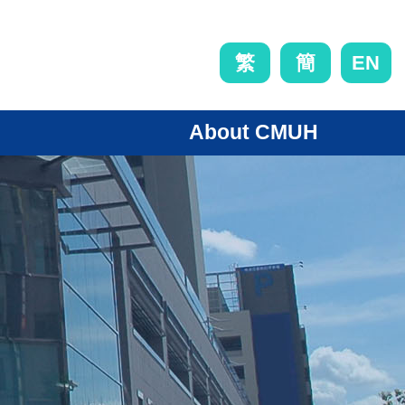
EN
繁
簡
About CMUH