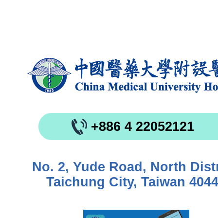
+886 4 22052121
No. 2, Yude Road, North Distr
Taichung City, Taiwan 404