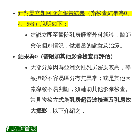
針對
需立即回診之報告結果
（指檢查結果為0、
4、5者）說明如下：​
建議立即至醫院
乳房腫瘤外科
就診，醫師
會依個別情況，做適當的處置及治療。​
結果為0（
需附加其他影像檢查再評估
）​
大部分原因為亞洲女性乳房密度較高，導
致攝影不容易區分有無異常；或是其他因
素導致不易判斷，須輔助其他影像檢查。
常見複檢方式為
乳房超音波檢查
及
乳房放
大攝影
，以下介紹之：
乳房超音波