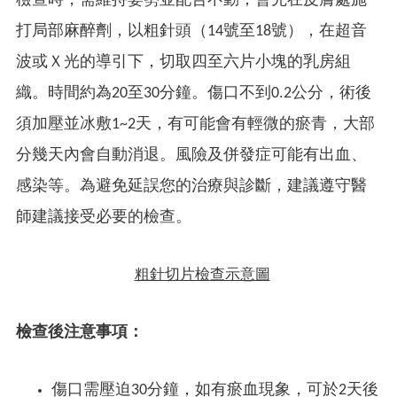
檢查時，需維持姿勢並配合不動，會先在皮膚處施
打局部麻醉劑，以粗針頭（14號至18號），在超音
波或Ｘ光的導引下，切取四至六片小塊的乳房組
織。時間約為20至30分鐘。傷口不到0.2公分，術後
須加壓並冰敷1~2天，有可能會有輕微的瘀青，大部
分幾天內會自動消退。風險及併發症可能有出血、
感染等。為避免延誤您的治療與診斷，建議遵守醫
師建議接受必要的檢查。
粗針切片檢查示意圖
檢查後注意事項：
傷口需壓迫30分鐘，如有瘀血現象，可於2天後