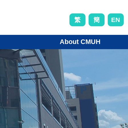
EN
繁
簡
About CMUH