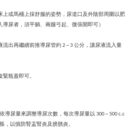
床上或馬桶上採舒服的姿勢，尿道口及外陰部周圍以肥
人導尿者，須平躺、兩腿弓起、微張開即可）
再繼續前推導尿管約 2 ~ 3 公分，讓尿液流入量
旋緊瓶蓋即可。
尿量來調整導尿次數，每次導尿量以 300 ~ 500 c.c
度膨脹，以慎防腎盂腎炎及膀胱炎。