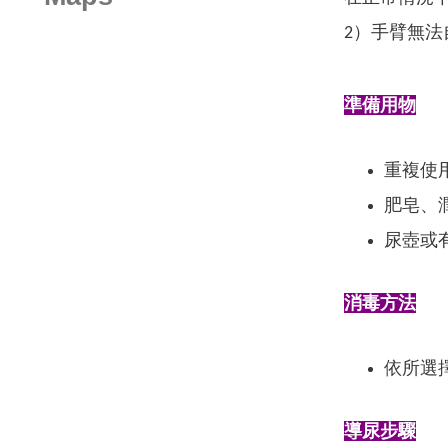
2）手臂無
準備用物
重複使
肥皂、
尿壺或
消毒方法
依所選
導尿步驟