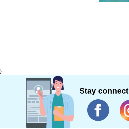
}
Stay connec