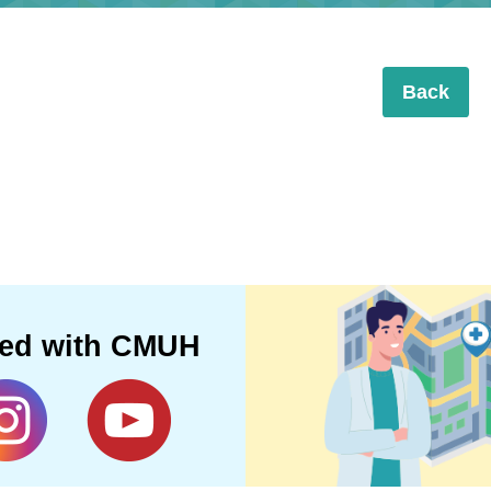
Back
ted with CMUH