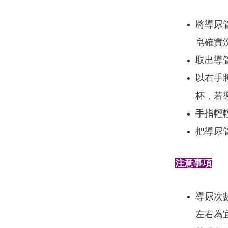
將導尿
皂確實
取出導
以右手
杯，若
手指輕
把導尿
注意事項
導尿次數
左右為宜