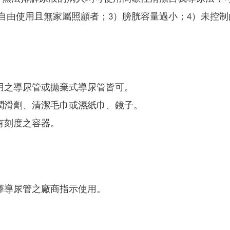
法自由使用且無家屬照顧者；3）膀胱容量過小；4）未控
用之導尿管或拋棄式導尿管皆可。
潤滑劑、清潔毛巾或濕紙巾、鏡子。
有刻度之容器。
擇導尿管之廠商指示使用。