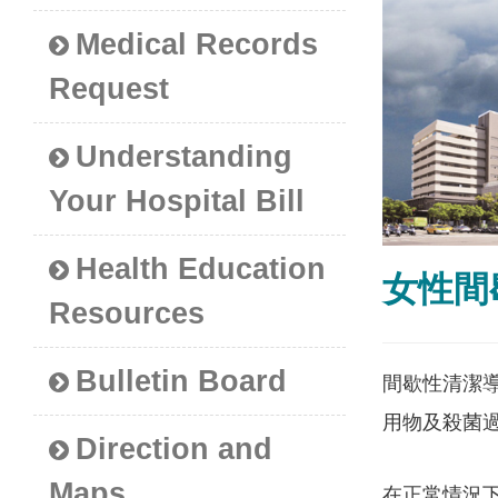
Medical Records
Request
Understanding
Your Hospital Bill
Health Education
女性間
Resources
Bulletin Board
間歇性清潔
用物及殺菌
Direction and
Maps
在正常情況