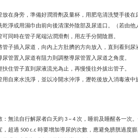
管放在身旁，準備好潤滑劑及量杯，用肥皂清洗雙手後在
洗乾淨或用濕巾由前向後清潔外陰部及尿道口。（若由他
管可同時在管子尾端沾潤滑劑，用左手分開陰唇。
將管子插入尿道，向內上方肚臍的方向放入，直到看到尿液流出
導尿管置入尿道有阻力則調整導尿管置入尿道之角度。
輕扶住管子直到尿液流光為止，再慢慢往外拔出管子。
管用自來水洗淨，並以冷開水沖淨，瀝乾後放入消毒液中
：無法自行解尿者白天約 3 ~ 4 次，睡前及睡醒各一次。依導
，超過 500 c.c 時要增加導尿的次數，應避免膀胱過