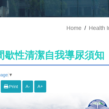
Home
/
Health 
間歇性清潔自我導尿須知
uage
▼
A-
A+
Print