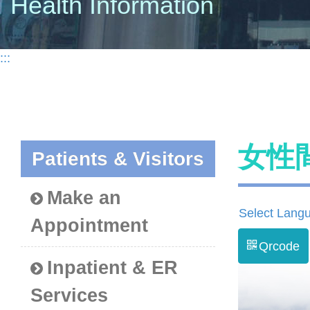
Health Information
:::
女性
Patients & Visitors
Make an
Select Lang
Appointment
Qrcode
Inpatient & ER
Services