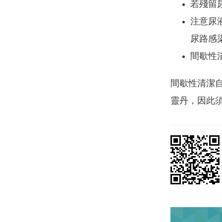
若殘留
注意尿
尿路感
間歇性清
間歇性清潔
靈丹，因此