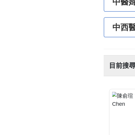
中醫
中西
目前搜