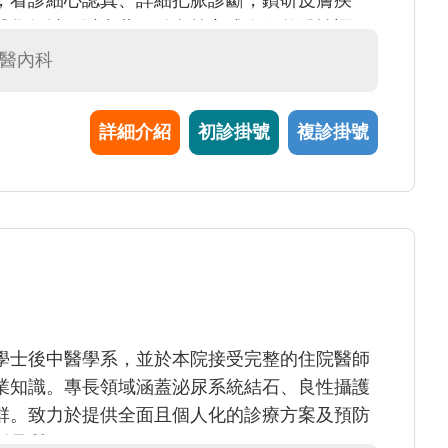
，看診細心認真、詳細把脈診斷，鑽研皮膚疾
醫學領域，以中藥、針灸等方式進行整體性調
建議，期望帶給民眾中醫即生活的感受。
中醫內科
詳細介紹
初診掛號
複診掛號
學士後中醫學系，並於本院接受完整的住院醫師
業知識。專長領域涵蓋泌尿系統結石、良性攝護
群。致力於提供全面且個人化的診療方案及預防
活品質。