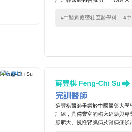
訓。林醫師和善親切、平易近人
患、中醫美容、新陳代謝、肥胖
理，並給予飲食衛教與生活作息
#中醫家庭暨社區醫學科
#
蘇豐棋 Feng-Chi Su
完訓醫師
蘇豐棋醫師畢業於中國醫藥大學
訓練，具備豐富的臨床經驗與專
腺肥大、慢性腎臟病及腎病症候
衛教，以有效改善病況並提升生