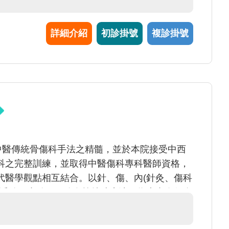
詳細介紹
初診掛號
複診掛號
中醫傳統骨傷科手法之精髓，並於本院接受中西
科之完整訓練，並取得中醫傷科專科醫師資格，
代醫學觀點相互結合。以針、傷、內(針灸、傷科
配浮針、小針刀、放血等特殊療法，為患者進行全
疼痛問題、頸椎疾病、肩頸痠痛、腰椎疾病、四
及腦中風後遺症。