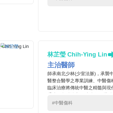
林芷瑩 Chih-Ying Lin
主治醫師
師承南北少林(少室法脈)，承襲
醫整合醫學之專業訓練、中醫傷
臨床治療將傳統中醫之精髓與現
手法、內科治療)三者合併，搭
面性醫療。擅長治療各種急慢性
#中醫傷科
肢關節疼痛、骨科術後調理，以