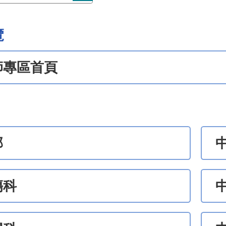
覽
師專區首頁
部
傷科