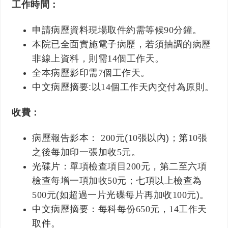
工作時間：
申請病歷資料現場取件約需等候
90
分鐘。
本院已全面實施電子病歷，若須抽調的病歷
非線上資料，則需
14
個工作天。
全本病歷影印需
7
個工作天。
中文病歷摘要:以
14
個工作天內交付為原則。
收費：
病歷報告影本：
200
元(
10
張以內)；第
10
張
之後每加印一張加收
5
元。
光碟片：單項檢查項目
200
元，第二至六項
檢查每增一項加收
50
元；七項以上檢查為
500
元(如超過一片光碟每片再加收
100
元)。
中文病歷摘要：每科每份
650
元，
14
工作天
取件。