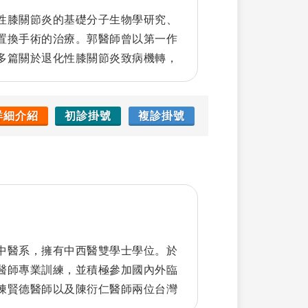
性膝關節炎的基礎分子生物學研究、
置換手術的治療。郭醫師曾以第一作
多篇關於退化性膝關節炎致病機轉，
術的論文在國際權威學術期刊。郭醫
療，以及人工智慧在診斷骨關節疾病
惜每一位病友的託付，期待能為病友提
詳細介紹
初診掛號
複診掛號
。
中醫系，擁有中西醫雙學士學位。於
醫師專業訓練，並積極參加國內外臨
陳賢德醫師以及陳衍仁醫師兩位台灣