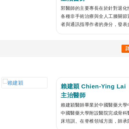
郭醫師的主要專長在於針對退化
各種非手術治療與全人工膝關節
者與通訊指導作者的身分，發表
與電腦導航全人工膝關節置換手
師也致力於骨關節疾病的震波治
之運用。 郭醫師視病猶親，珍
供最精緻與最全方位的醫療服務
賴建穎 Chien-Ying Lai
主治醫師
賴建穎醫師畢業於中國醫藥大學
中國醫藥大學附設醫院完成骨科
床培訓。在脊椎領域方面，師承