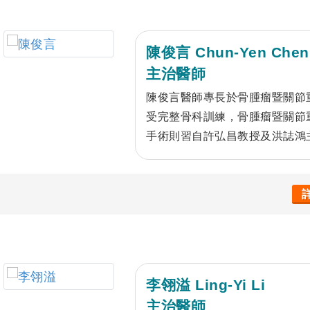
陳俊言 Chun-Yen Chen
主治醫師
陳俊言醫師專長於骨腫瘤暨關節
受完整骨科訓練，骨腫瘤暨關節
手術則習自許弘昌教授及洪誌鴻
治療、軟組織腫瘤切除及後續肢
療、關節注射及軟骨再生治療、
治療及再翻修、骨質疏鬆治療及
李翎溢 Ling-Yi Li
主治醫師