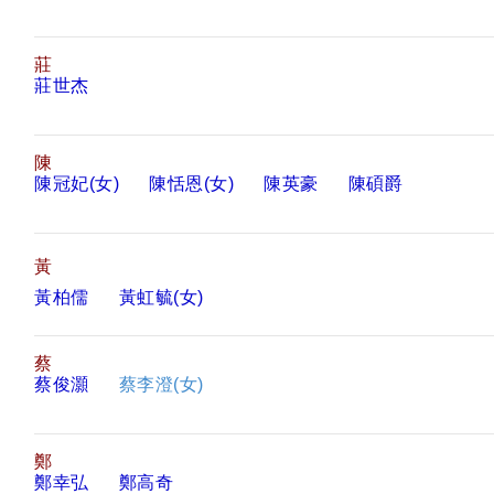
莊
莊世杰
陳
陳冠妃(女)
陳恬恩(女)
陳英豪
陳碩爵
黃
黃柏儒
黃虹毓(女)
蔡
蔡俊灝
蔡李澄(女)
鄭
鄭幸弘
鄭高奇