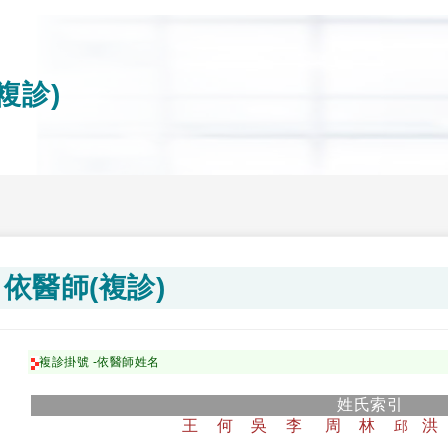
複診)
依醫師(複診)
複診掛號 -依醫師姓名
姓氏索引
王
何
吳
李
周
林
洪
邱