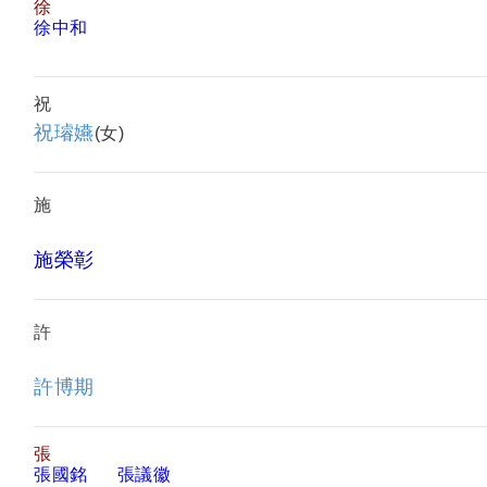
徐
徐中和
祝
祝璿嬿
(女)
施
施榮彰
許
許博期
張
張國銘
張議徽