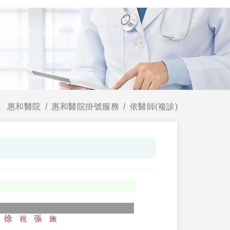
惠和醫院
惠和醫院掛號服務
依醫師(複診)
徐
張
祝
施