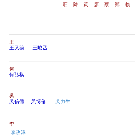
莊
陳
黃
廖
蔡
鄭
賴
王
王又德
王駿丞
何
何弘棋
吳
吳信儒
吳博倫
吳力生
李
李政澤