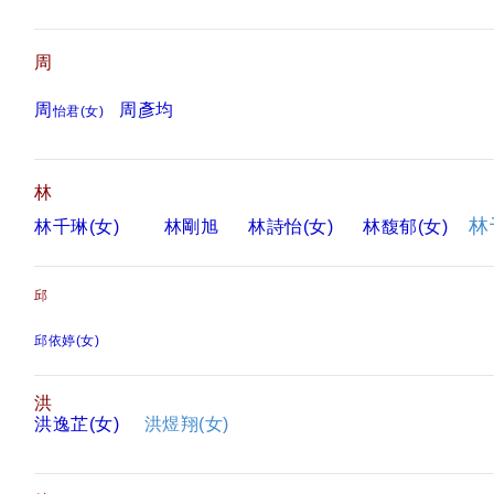
周
周
周彥均
怡君(女)
林
林
林千琳(女)
林剛旭
林詩怡(女)
林馥郁(女)
邱
邱依婷(女)
洪
洪逸芷(女)
洪煜翔(女)