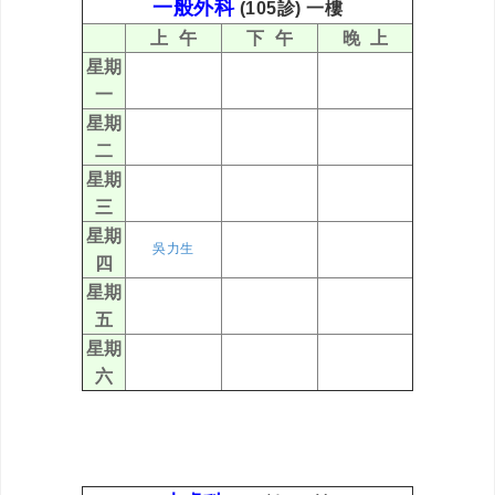
一般外科
(105診) 一樓
上 午
下 午
晚 上
星期
一
星期
二
星期
三
星期
吳力生
四
星期
五
星期
六