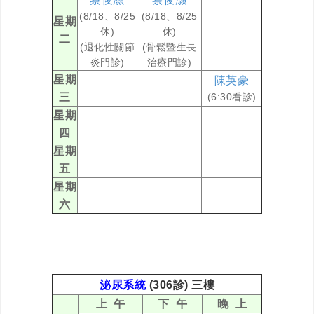
(8/18、8/25
(8/18、8/25
星期
休)
休)
二
(退化性關節
(骨鬆暨生長
炎門診)
治療門診)
星期
陳英豪
三
(6:30看診)
星期
四
星期
五
星期
六
泌尿系統
(306診) 三樓
上 午
下 午
晚 上