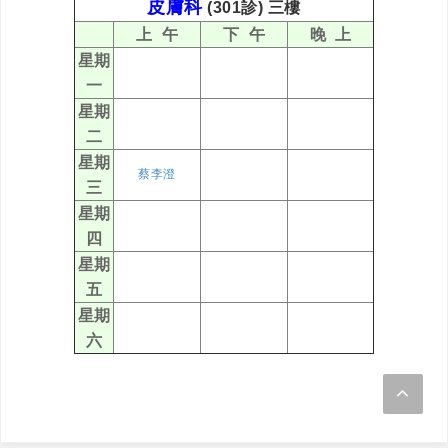
皮膚科
(301診) 三樓
上 午
下 午
晚 上
星期
一
星期
二
星期
蔡李澄
三
星期
四
星期
五
星期
六