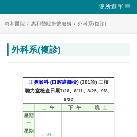
院所選單
惠和醫院
惠和醫院掛號服務
外科系(複診)
外科系(複診)
耳鼻喉科 (口腔癌篩檢)
(301診) 三樓
聰力室檢查日期
7/28、8/11、8/25
、9/8、
9/22
上 午
下 午
晚 上
星期
一
星期
洪煜翔