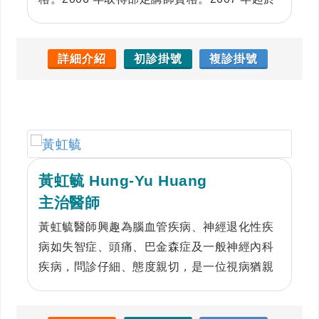
本院服務，專責照顧神經科加護病房病患，並
自 2009 年起擔任腦中風暨神經重症加護病房
主任。除神經重症病患的照顧外，林醫師亦擅
詳細介紹
初診掛號
複診掛號
長於頭痛疾病之診斷及治療。
黃虹毓 Hung-Yu Huang
主治醫師
黃虹毓醫師興趣為腦血管疾病、神經退化性疾
病如失智症、頭痛、巴金森症及一般神經內科
疾病，問診仔細、態度親切，是一位視病猶親
的醫師。