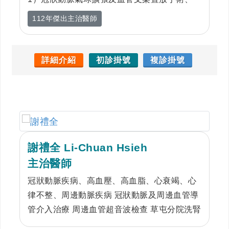
2）周邊血管治療、以及 3）深層靜脈血栓及肺
112年傑出主治醫師
動脈栓塞榕栓治療等。心導管介入治療的發
展，帶動了心臟血管醫學的進步，更創造許多
替代開刀的療法，減輕心血管疾病患者的痛
詳細介紹
初診掛號
複診掛號
苦，更有效地延長了患者的壽命
謝禮全 Li-Chuan Hsieh
主治醫師
冠狀動脈疾病、高血壓、高血脂、心衰竭、心
律不整、周邊動脈疾病 冠狀動脈及周邊血管導
管介入治療 周邊血管超音波檢查 草屯分院洗腎
廔管氣球擴張術(每個星期二)