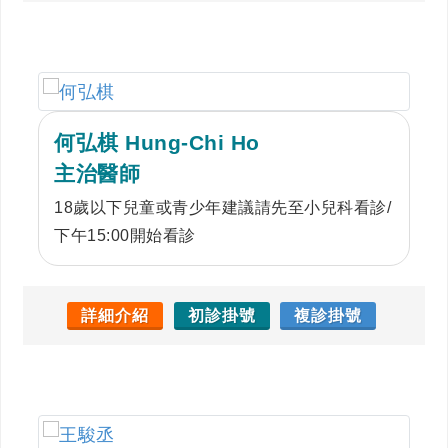
壓，高血脂以及糖尿病，均有深入的專研與經
驗。陳醫師亦專精於心臟科急重症病患的照
料，為重症醫學會專科指導醫師。
何弘棋 Hung-Chi Ho
主治醫師
18歲以下兒童或青少年建議請先至小兒科看診/
下午15:00開始看診
詳細介紹
初診掛號
複診掛號