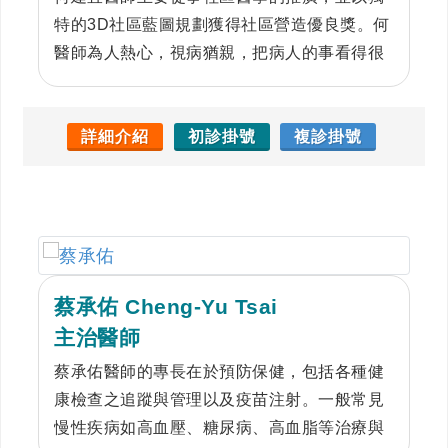
特的3D社區藍圖規劃獲得社區營造優良獎。何
醫師為人熱心，視病猶親，把病人的事看得很
重要，並獲 101 年度傑出主治醫師榮耀，主要
業務橫跨各個體系分院及校院本部。何醫師積
極從事社區服務、醫學研究、預防醫學、促進
詳細介紹
初診掛號
複診掛號
國際醫療合作、發展中西醫特色門診整合。主
要證照有中醫師高考及格、西醫師高考及格、
家庭醫學專科醫師及格、職業醫學專科醫師及
格。
蔡承佑 Cheng-Yu Tsai
主治醫師
蔡承佑醫師的專長在於預防保健，包括各種健
康檢查之追蹤與管理以及疫苗注射。一般常見
慢性疾病如高血壓、糖尿病、高血脂等治療與