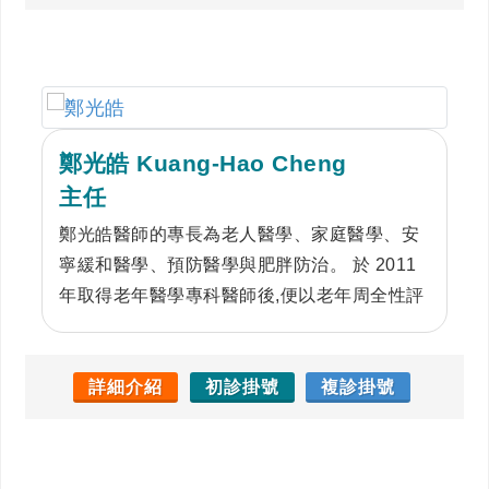
持著人本精神，關注每一位病人的身心靈健
康，幫助患者實現更健康的生活方式。
鄭光皓 Kuang-Hao Cheng
主任
鄭光皓醫師的專長為老人醫學、家庭醫學、安
寧緩和醫學、預防醫學與肥胖防治。 於 2011
年取得老年醫學專科醫師後,便以老年周全性評
估與整合性治療計畫，強化高齡友善服務。 對
於一般常見急慢性疾病如感冒、腸胃不適、高
血壓、糖尿病、高血脂症等的診療，以個案管
詳細介紹
初診掛號
複診掛號
理概念，主動電話追蹤病患病情後續發展，詳
加記錄，以利後續治療計畫。服務病患態度親
切，病情解釋詳細有耐心，深獲好評。