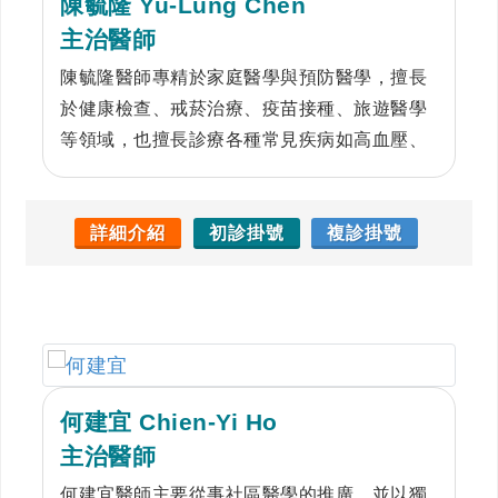
陳毓隆 Yu-Lung Chen
主治醫師
陳毓隆醫師專精於家庭醫學與預防醫學，擅長
於健康檢查、戒菸治療、疫苗接種、旅遊醫學
等領域，也擅長診療各種常見疾病如高血壓、
糖尿病、高血脂、感冒、腸胃不適等，與不明
原因症狀的鑑別診斷。他熱中預防醫學的教學
及服務，曾多次對一般民眾和專業人士做菸害
詳細介紹
初診掛號
複診掛號
防制、健康檢查和疫苗接種的專題演講。曾經
擔任本院國際醫療專責醫師，透過其家庭醫學
專長，整合患者問題及提供個人化最佳建議，
屢屢獲得來自各國患者的高度評價。目前也擔
任本院健康檢查中心專責主治醫師，致力於提
何建宜 Chien-Yi Ho
供高品質的健康檢查規劃與諮詢服務。
主治醫師
何建宜醫師主要從事社區醫學的推廣，並以獨