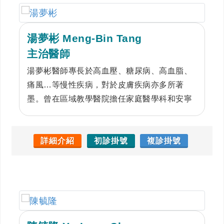
湯夢彬 Meng-Bin Tang
主治醫師
湯夢彬醫師專長於高血壓、糖尿病、高血脂、
痛風…等慢性疾病，對於皮膚疾病亦多所著
墨。曾在區域教學醫院擔任家庭醫學科和安寧
病房的主任，參與居家醫療、社區整篩和健康
檢查中心的經驗豐富，對病患的細心與親和力
有目共睹。2014年於本校公共衛生學系博士班
詳細介紹
初診掛號
複診掛號
進修後，更致力於整合醫療、預防保健及醫務
管理領域。工作之餘注重家庭生活。