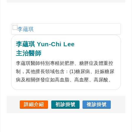
李蘊琪 Yun-Chi Lee
主治醫師
李蘊琪醫師特別專精於肥胖、糖胖症及體重控
制，其他擅長領域包含：(1)糖尿病、妊娠糖尿
病及相關併發症如高血脂、高血壓、高尿酸、
代謝症候群等代謝性疾病；(2)甲狀腺疾病、甲
狀腺超音波 (3)骨質疏鬆症 (4)其他如副甲狀
腺、腎上腺、腦垂體等內分泌病
詳細介紹
初診掛號
複診掛號