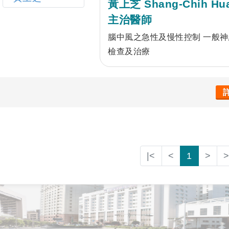
黃上芝 Shang-Chih Hu
主治醫師
腦中風之急性及慢性控制 一般神
檢查及治療
|<
<
1
>
>