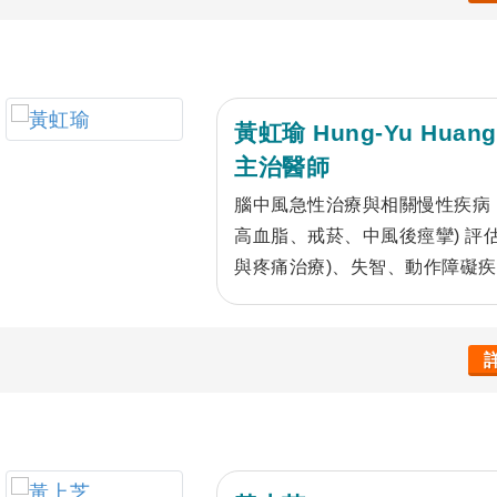
黃虹瑜 Hung-Yu Huang
主治醫師
腦中風急性治療與相關慢性疾病 
高血脂、戒菸、中風後痙攣) 評
與疼痛治療)、失智、動作障礙
痺。 想對大家說的話：一臉手
腦中風、馬上撥打119 ※ 每
注射約診