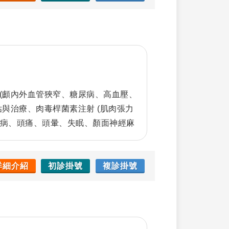
(顱內外血管狹窄、糖尿病、高血壓、
估與治療、肉毒桿菌素注射 (肌肉張力
疾病、頭痛、頭暈、失眠、顏面神經麻
腳歪無力、看聽說寫話不清、立刻懷疑
個月第二、四週星期二早上為肉毒桿菌素
詳細介紹
初診掛號
複診掛號