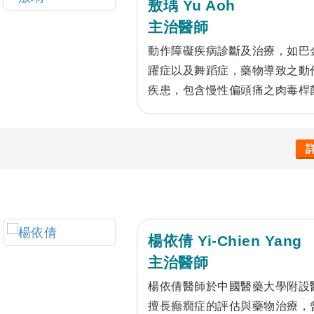
敖瑀 Yu Aoh
主治醫師
動作障礙疾病診斷及治療，如巴
躍症以及舞蹈症，藥物導致之動
疾患，包含慢性偏頭痛之肉毒桿
照護、腦血管危險因子控制及治
療。 失智症，周邊神經疾病如
楊依倩 Yi-Chien Yang
主治醫師
楊依倩醫師於中國醫藥大學附設
擅長癲癇症的評估與藥物治療，曾