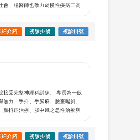
社會，楊醫師也致力於慢性疾病三高
疾病）、腦血管疾病（腦中風急性與
肢體痙攣）、退化性疾病（如：失智
與周邊神經病變的治療，早期介入及
詳細介紹
初診掛號
複診掛號
力於頭痛疾病的治療（包含藥物治療
治療，以提高患者的生活品質。楊醫
又開放的態度解釋病情，使病患和家
良好的雙向溝通。
院接受完整神經科訓練。 專長為一般
腳無力、手抖、手腳麻、臉歪嘴斜、
、顫抖症治療、腦中風之急性治療與
控制(糖尿病、高血壓、高血脂)，失智
詳細介紹
初診掛號
複診掛號