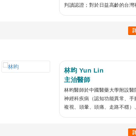
判讀認證；對於日益高齡的台灣
（如：高血壓、糖尿病與高血脂
慢性治療、肉毒桿菌治療中風後
症、帕金森氏症、步態不穩等）
延緩疾病進展。另外楊醫師也致
與肉毒桿菌注射）、頭暈與失眠
師看診親切，視病猶親，以專業
屬都能充分參與病情討論，建立
林昀 Yun Lin
主治醫師
林昀醫師於中國醫藥大學附設醫
神經科疾病（認知功能異常、手
複視、頭暈、頭痛、走路不穩）
慢性控制、腦中風相關慢性疾病
症、頭痛及顏面神經麻痺。