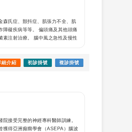
金森氏症、顫抖症、肌張力不全、肌
作障礙疾病等等。 偏頭痛及其他頭痛
菌素注射治療。 腦中風之急性及慢性
療、中風後痙攣之肉毒桿菌素注射治
手腳麻木無力，頭暈及失眠。
詳細介紹
初診掛號
複診掛號
醫院接受完整的神經專科醫師訓練。
獲得亞洲癲癇學會（ASEPA）腦波