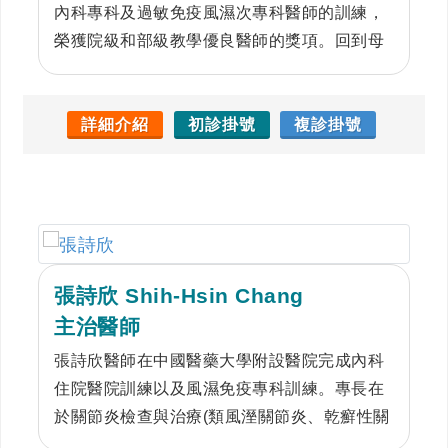
內科專科及過敏免疫風濕次專科醫師的訓練，
榮獲院級和部級教學優良醫師的獎項。回到母
校附設醫院，將專業所學運用於照顧臨床病
人，希冀病患皆能遠離病痛回歸正常生活，並
於110及113年度獲頒醫院優良主治醫師。
詳細介紹
初診掛號
複診掛號
張詩欣 Shih-Hsin Chang
主治醫師
張詩欣醫師在中國醫藥大學附設醫院完成內科
住院醫院訓練以及風濕免疫專科訓練。專長在
於關節炎檢查與治療(類風溼關節炎、乾癬性關
節炎、僵直性脊椎炎、痛風關節炎、退化性關