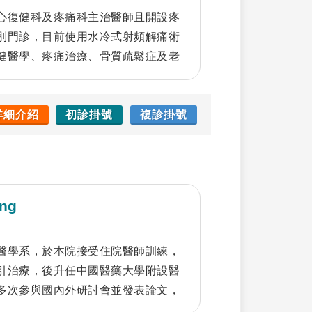
心復健科及疼痛科主治醫師且開設疼
別門診，目前使用水冷式射頻解痛術
健醫學、疼痛治療、骨質疏鬆症及老
治療法，包括：水冷式射頻解痛術、
經鬆解微創手術、超音波及影像導引
濃度血小板PRP注射、神經解套注
詳細介紹
初診掛號
複診掛號
療等。研究領域主要在於疼痛治療、
ng
醫學系，於本院接受住院醫師訓練，
引治療，後升任中國醫藥大學附設醫
多次參與國內外研討會並發表論文，
超音波醫學會、疼痛醫學會會員。臨