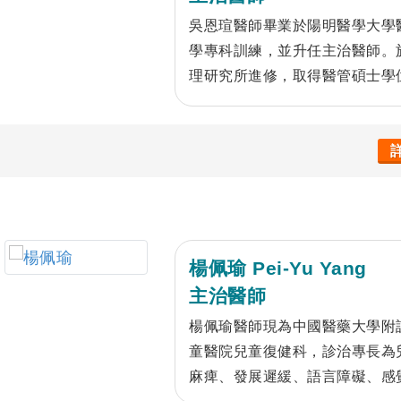
吳恩瑄醫師畢業於陽明醫學大學
學專科訓練，並升任主治醫師。
理研究所進修，取得醫管碩士學
會會員，臨床專長為肌肉骨骼超
吸或注射治療，急慢性疼痛之痛
損傷後復健，此外亦專長於以肉
楊佩瑜 Pei-Yu Yang
主治醫師
楊佩瑜醫師現為中國醫藥大學附
童醫院兒童復健科，診治專長為
麻痺、發展遲緩、語言障礙、感