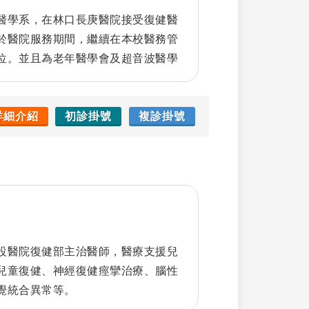
醫學系，在林口長庚醫院接受復健醫
於醫院服務期間，繼續在本校醫務管
位。並且為老年醫學會及超音波醫學
音波檢查，以超音波導引進行積液抽
點注射，腦中風、腦部外傷、及脊髓
毒桿菌降低肌肉痙攣之注射治療。
詳細介紹
初診掛號
複診掛號
設醫院復健部主治醫師，醫療支援兒
兒童復健、神經復健痙攣治療、腦性
覺統合異常等。