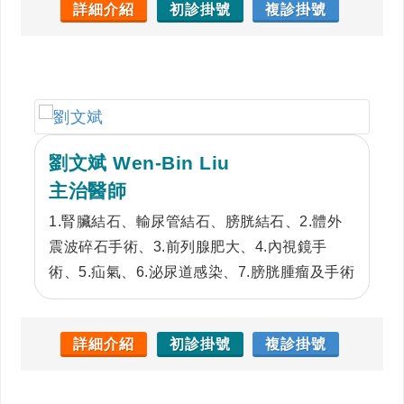
能量震波)、包皮環切、輸精管結紮、精索靜脈
詳細介紹
初診掛號
複診掛號
曲張結紮、結紮後重建、泌尿腫瘤相關手術等
等…
劉文斌 Wen-Bin Liu
主治醫師
1.腎臟結石、輸尿管結石、膀胱結石、2.體外
震波碎石手術、3.前列腺肥大、4.內視鏡手
術、5.疝氣、6.泌尿道感染、7.膀胱腫瘤及手術
詳細介紹
初診掛號
複診掛號