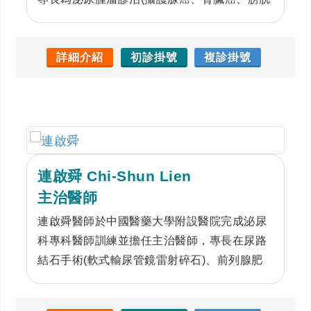
癌及輸尿管癌等)、微創手術及腎臟移植手術。
黃主任達文西及Hugo等機器手臂輔助系統手術
經驗豐富，累積逾2000例經驗。曾至美國俄亥
詳細介紹
初診掛號
複診掛號
俄州醫學中心之機器手臂微創中心進修（攝護
腺癌根除手術及腎臟腫瘤部份切除手術），及
日本東京女子醫科大學附設醫院研修；亦專精
於攝護腺肥大雷射微創手術及泌尿腫瘤細胞治
療。
連啟舜 Chi-Shun Lien
主治醫師
連啟舜醫師於中國醫藥大學附設醫院完成泌尿
科專科醫師訓練並擔任主治醫師，專長在尿路
結石手術(軟式輸尿管鏡雷射碎石)、前列腺肥
大治療（電刀刮除或雷射汽化切割）、疝氣修
補（腹腔鏡微創手術）、性功能障礙(藥物或低