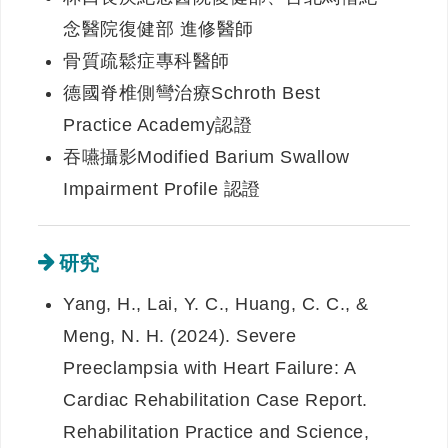
念醫院復健部 進修醫師
骨質疏鬆症專科醫師
德國脊椎側彎治療Schroth Best
Practice Academy認證
吞嚥攝影Modified Barium Swallow
Impairment Profile 認證
研究
Yang, H., Lai, Y. C., Huang, C. C., &
Meng, N. H. (2024). Severe
Preeclampsia with Heart Failure: A
Cardiac Rehabilitation Case Report.
Rehabilitation Practice and Science,