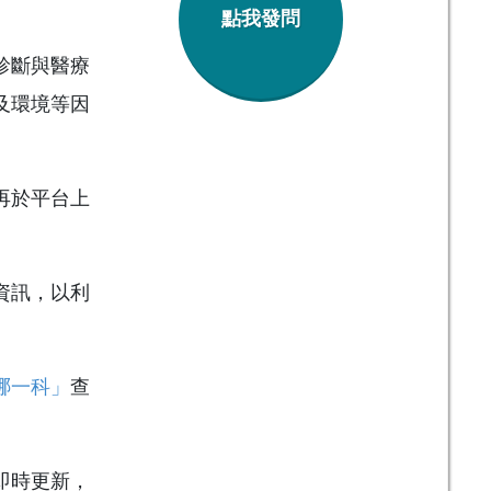
點我發問
診斷與醫療
及環境等因
再於平台上
資訊，以利
哪一科」
查
即時更新，