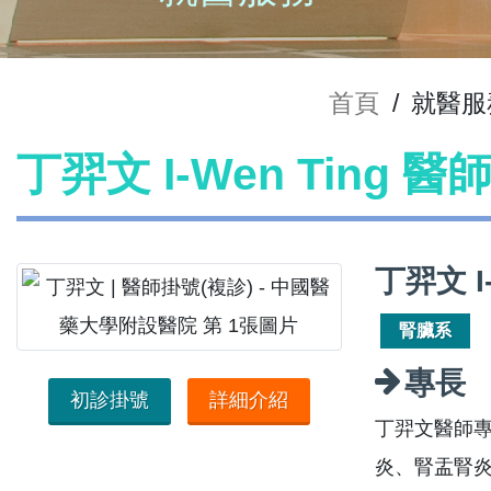
首頁
/
就醫服
丁羿文 I-Wen Ting 
丁羿文 I
腎臟系
專長
初診掛號
詳細介紹
丁羿文醫師
炎、腎盂腎