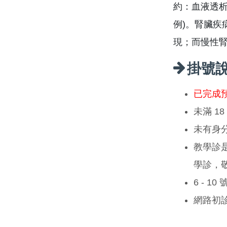
約：血液透析、
例)。腎臟疾
現；而慢性
掛號
已完成
未滿 1
未有身
教學診
學診，
6 - 1
網路初