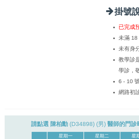
掛號
已完成
未滿 1
未有身
教學診
學診，
6 - 1
網路初