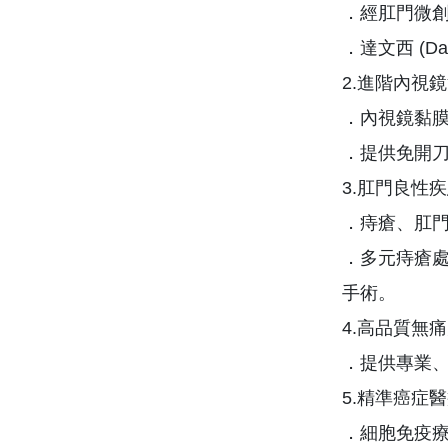
．經肛門微創手
．達文西 (Da
2.進階內視
．內視鏡黏膜下
．提供免開
3.肛門良性
．痔瘡、肛
．多元痔瘡處置
手術。
4.高品質無
．提供專業
5.精準癌症
．細胞免疫療