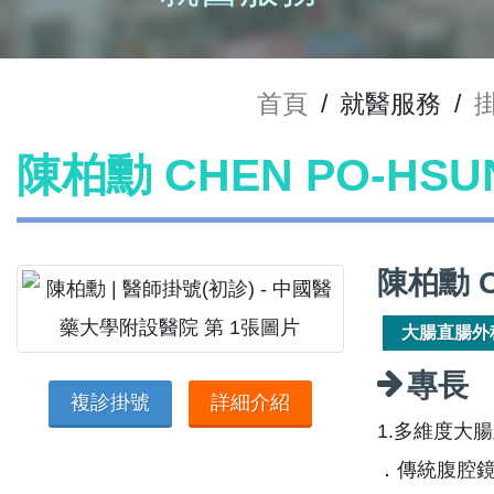
首頁
/
就醫服務
/
陳柏勳 CHEN PO-HS
陳柏勳 C
大腸直腸外
專長
複診掛號
詳細介紹
1.多維度大
．傳統腹腔鏡