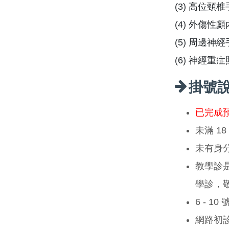
(3) 高位
(4) 外傷
(5) 周邊神
(6) 神經重
掛號
已完成
未滿 1
未有身
教學診
學診，
6 - 1
網路初