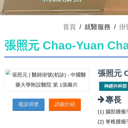
首頁
/
就醫服務
/
掛
張照元 Chao-Yuan C
張照元 C
神經外科部
專長
複診掛號
詳細介紹
(1) 腦部腫
(2) 脊椎腫