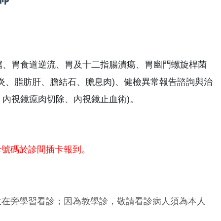
瀉、胃食道逆流、胃及十二指腸潰瘍、胃幽門螺旋桿菌
炎、脂肪肝、膽結石、膽息肉)、健檢異常報告諮詢與治
、內視鏡瘜肉切除、內視鏡止血術)。
診號碼於診間插卡報到。
生在旁學習看診；因為教學診，敬請看診病人須為本人