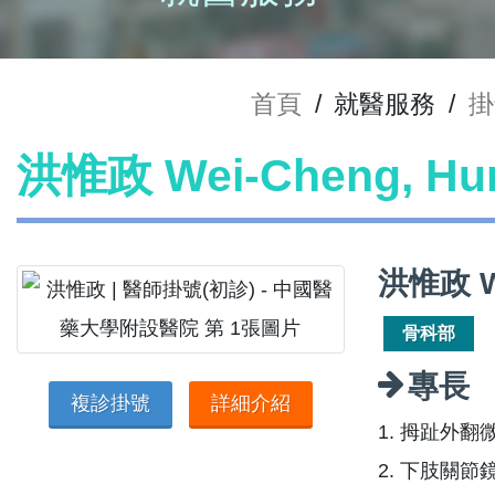
首頁
/
就醫服務
/
掛
洪惟政 Wei-Cheng, 
洪惟政 W
骨科部
專長
複診掛號
詳細介紹
1. 拇趾外
2. 下肢關節