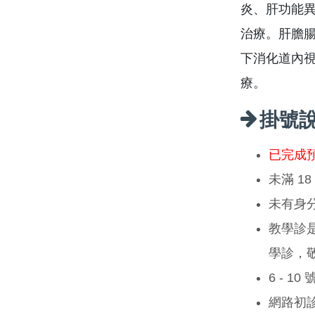
炎、肝功能異
治療。肝膽
下消化道內
療。
掛號
已完成
未滿 1
未有身
教學診
學診，
6 - 1
網路初