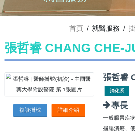
首頁
/
就醫服務
/
張哲睿 CHANG CHE-J
張哲睿 C
消化系
專長
複診掛號
詳細介紹
一般腸胃疾病
指腸潰瘍、便