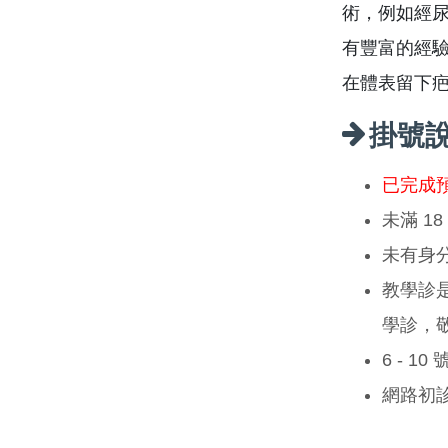
術，例如經
有豐富的經
在體表留下
掛號
已完成
未滿 1
未有身
教學診
學診，
6 - 1
網路初