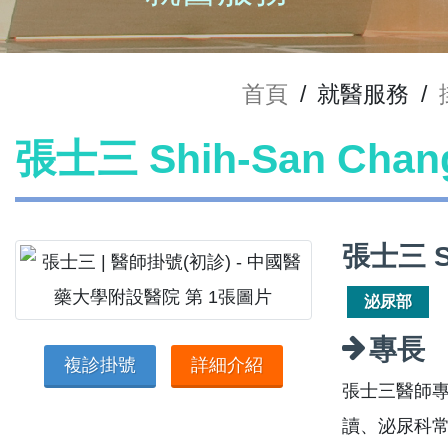
首頁
/
就醫服務
/
張士三 Shih-San Ch
張士三 S
泌尿部
專長
複診掛號
詳細介紹
張士三醫師
讀、泌尿科