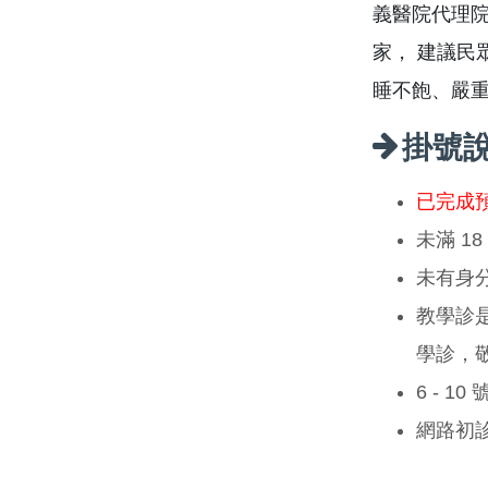
義醫院代理
家， 建議民
睡不飽、嚴
掛號
已完成
未滿 1
未有身
教學診
學診，
6 - 1
網路初