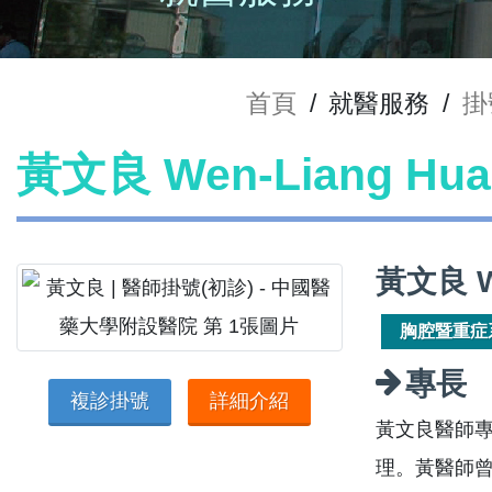
首頁
/
就醫服務
/
掛
黃文良 Wen-Liang H
黃文良 W
胸腔暨重症
專長
複診掛號
詳細介紹
黃文良醫師
理。黃醫師曾