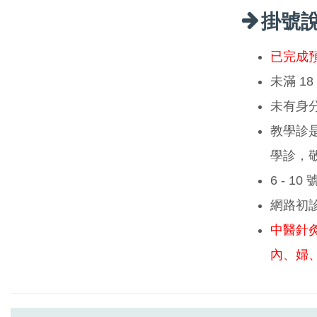
掛號
已完成
未滿 1
未有身
教學診
學診，
6 - 1
網路初
中醫針
內、婦