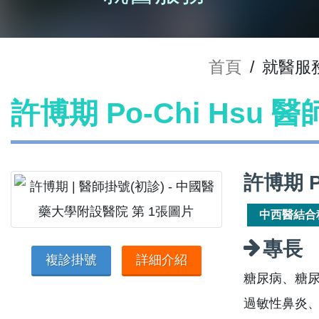
首頁
/
就醫服
許博期 Po-Chi Hsu 
許博期 P
中西醫結合
專長
複診掛號
詳細介紹
糖尿病、糖
過敏性鼻炎