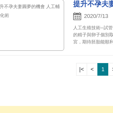
提升不孕夫
2020/7/13
人工生殖技術─試管嬰兒治療 
的精子與卵子個別
宮，期待胚胎能順
|<
<
1