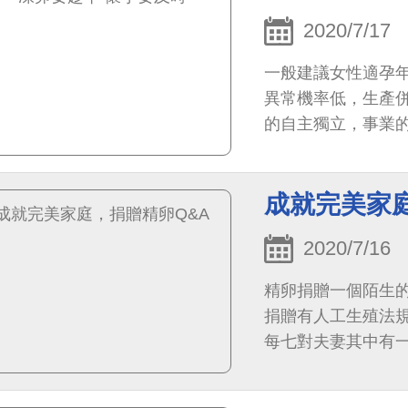
2020/7/17
一般建議女性適孕年
異常機率低，生產
的自主獨立，事業
讓女性錯過適婚及適
成就完美家
2020/7/16
精卵捐贈一個陌生
捐贈有人工生殖法
每七對夫妻其中有
精卵，例如無精症、