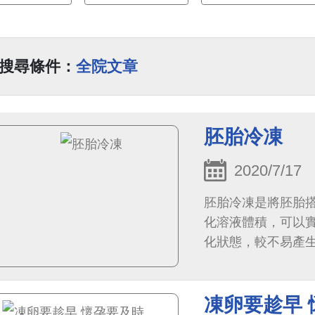
搜尋條件：
全院文章
胚胎冷凍
2020/7/17
胚胎冷凍是將胚胎
化溶液體積，可以
化狀態，較不易產生
度的液態氮筒中，並
凍卵要趁早 