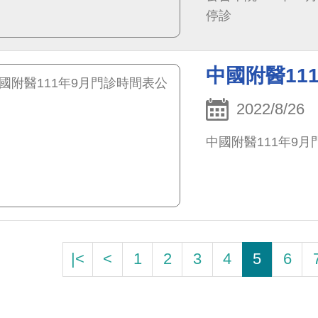
停診
中國附醫11
2022/8/26
中國附醫111年9
|<
<
1
2
3
4
5
6